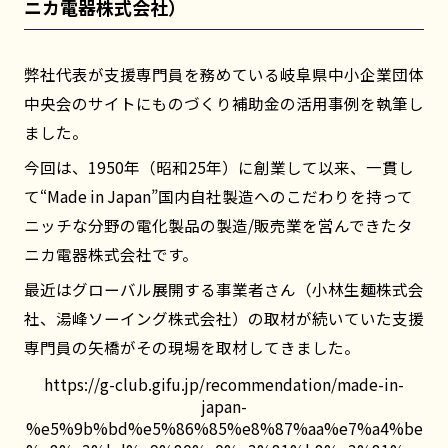
ニカ電器株式会社）
弊社代表が支援専門員を務めている岐阜県中小企業団体
中央会のサイトにものづくり補助金の活用事例を執筆し
ました。
今回は、1950年（昭和25年）に創業して以来、一貫し
て“Made in Japan”国内自社製造へのこだわりを持って
ニッチな分野の電化製品の製造/販売業を営んできたタ
ニカ電器株式会社です。
最近はグローバル展開する事業者さん（小林生麺株式会
社、湯峰ソーイング株式会社）の取材が続いていた支援
専門員の矢橋がその現場を取材してきました。
https://g-club.gifu.jp/recommendation/made-in-
japan-
%e5%9b%bd%e5%86%85%e8%87%aa%e7%a4%be