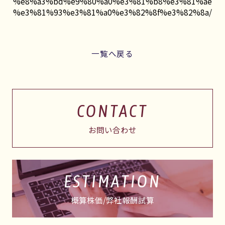
%e8%a3%bd%e9%80%a0%e3%81%b8%e3%81%ae
%e3%81%93%e3%81%a0%e3%82%8f%e3%82%8a/
一覧へ戻る
CONTACT
お問い合わせ
ESTIMATION
概算株価/弊社報酬試算